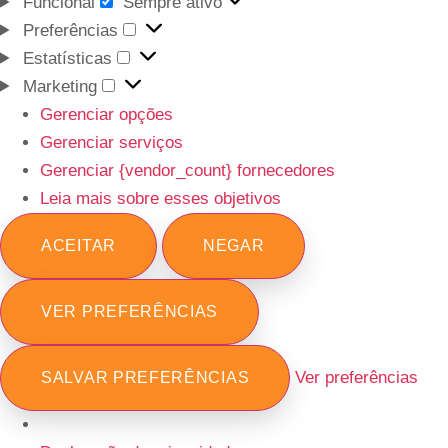
Funcional
Sempre ativo
Preferências
Estatísticas
Marketing
Gerenciar opções
Gerenciar serviços
Gerenciar {vendor_count} fornecedores
Leia mais sobre esses objetivos
ACEITAR
NEGAR
VER PREFERÊNCIAS
Ver preferências
SALVAR PREFERÊNCIAS